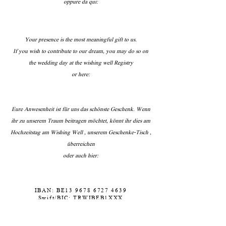
oppure da qui:
Your presence is the most meaningful gift to us.
If you wish to contribute to our dream, you may do so on
the wedding day at the wishing well Registry
or here:
Eure Anwesenheit ist für uns das schönste Geschenk. Wenn
ihr zu unserem Traum beitragen möchtet, könnt ihr dies am
Hochzeitstag am Wishing Well , unserem Geschenke-Tisch ,
überreichen
oder auch hier
:
IBAN: BE13
9678 6727 4639
Swift/BIC: TRWIBEB1XXX
Sasha Sandretti
Bank name and address: Wise, Rue du Trône
100, 3rd floor, Brussels, 1050, Belgium