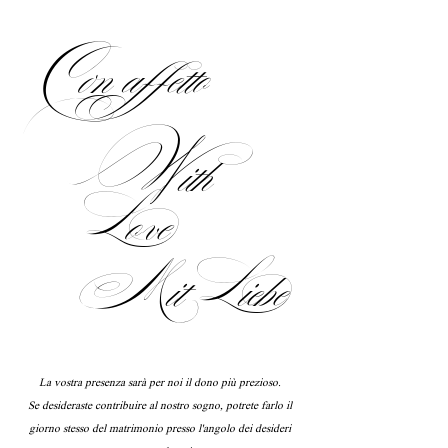
Con affetto
With
Love
Mit Liebe
La vostra presenza sarà per noi il dono più prezioso.
Se desideraste contribuire al nostro sogno, potrete farlo il
giorno stesso del matrimonio presso l'angolo dei desideri